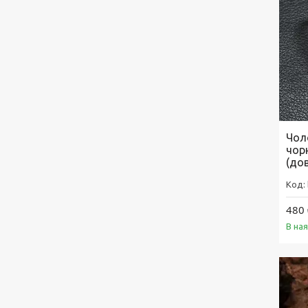
Чол
чор
(до
480 
В на