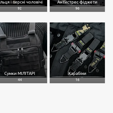
ільця і персні чоловічі
Антистрес фіджети
92
96
Сумки МІЛІТАРІ
Карабіни
44
16