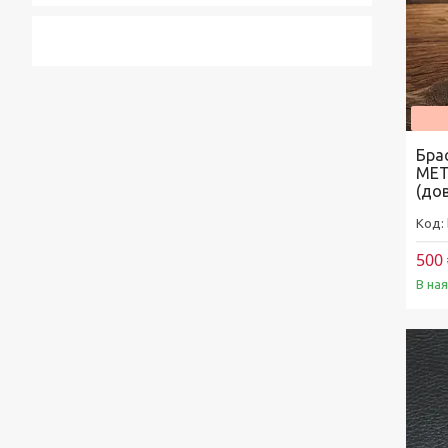
Бра
MET
(до
500 
В на