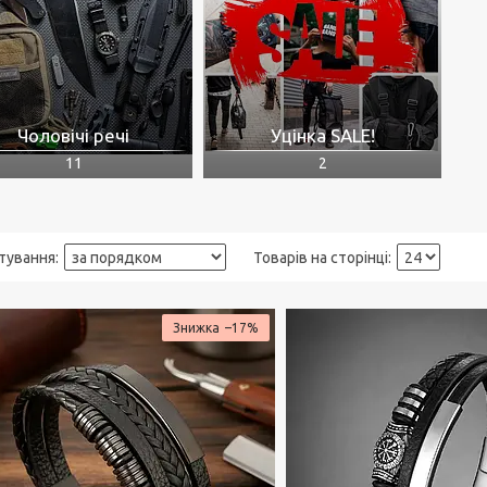
Чоловічі речі
Уцінка SALE!
11
2
–17%