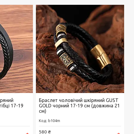
іряний
Браслет чоловічий шкіряний GUST
ібці 17-19
GOLD чорний 17-19 см (довжина 21
см)
b104m
580 ₴