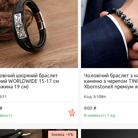
овічий шкіряний браслет
Чоловічий браслет з 
ний WORLDWIDE 15-17 см
каменю з черепом TIN
вжина 19 см)
ХbornstoneХ преміум я
b31
b108m
₴
600 ₴
Купити
явності
В наявності 1 од.
–9%