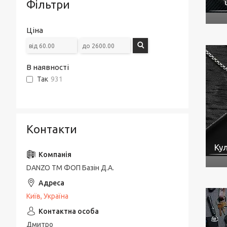
Фільтри
Ціна
В наявності
Так
931
Контакти
Кул
DANZO TM ФОП Базін Д.А.
Київ, Україна
Дмитро