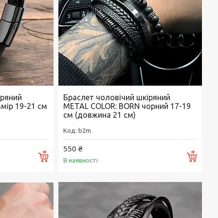
іряний
Браслет чоловічий шкіряний
мір 19-21 см
METAL COLOR: BORN чорний 17-19
см (довжина 21 см)
b2m
550 ₴
Купити
Купи
В наявності