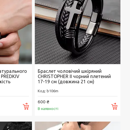
натурального
Браслет чоловічий шкіряний
I PREDKIV
CHRISTOPHER II чорний плетений
кість
17-19 см (довжина 21 см)
b106m
600 ₴
Купити
Купи
В наявності