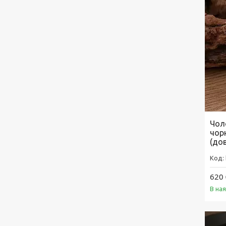
Чол
чор
(до
620 
В на