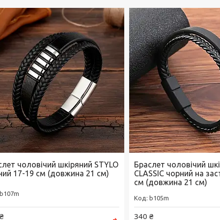
слет чоловічий шкіряний STYLO
Браслет чоловічий шк
ний 17-19 см (довжина 21 см)
CLASSIC чорний на заст
см (довжина 21 см)
b107m
b105m
₴
340 ₴