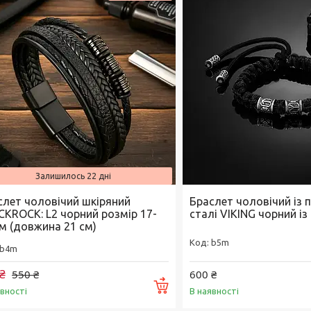
Залишилось 22 дні
слет чоловічий шкіряний
Браслет чоловічий із 
CKROCK: L2 чорний розмір 17-
сталі VIKING чорний із
см (довжина 21 см)
b5m
b4m
₴
550 ₴
600 ₴
Купити
явності
В наявності