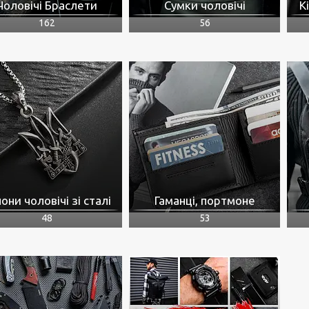
Чоловічі Браслети
Сумки чоловічі
К
162
56
они чоловічі зі сталі
Гаманці, портмоне
48
53