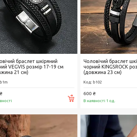
овічий браслет шкіряний
Чоловічий браслет шк
ний VEGVIS розмір 17-19 см
чорний KINGSROCK роз
вжина 21 см)
(довжина 23 см)
b1m
b102
₴
600 ₴
Купити
явності
В наявності 1 од.