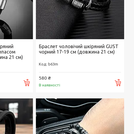
іряний
Браслет чоловічий шкіряний GUST
мпасом
чорний 17-19 см (довжина 21 см)
жина 21 см)
b63m
580 ₴
Купити
Купи
В наявності