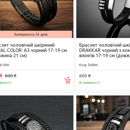
Залишилось 26 днів
слет чоловічий шкіряний
Браслет чоловічий шк
AL COLOR: A3 чорний 17-19 см
DRAKKAR чорний з ко
вжина 21 см)
вікінгів 17-19 см (дов
b16m
b66m
₴
600 ₴
600 ₴
Купити
явності
В наявності