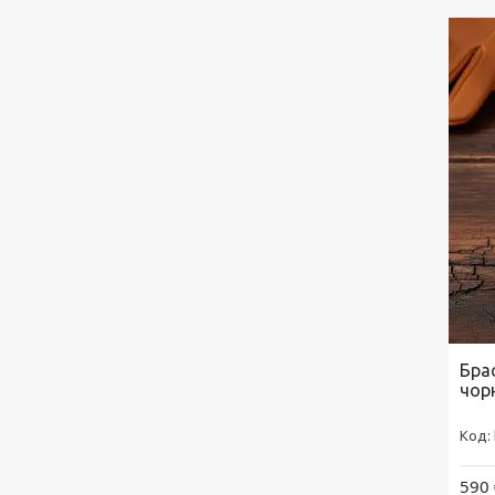
Бра
чор
590 