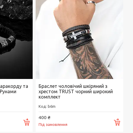
паракорду та
Браслет чоловічий шкіряний з
 Рунами
хрестом TRUST чорний широкий
комплект
b6m
400 ₴
Купити
Купи
Під замовлення