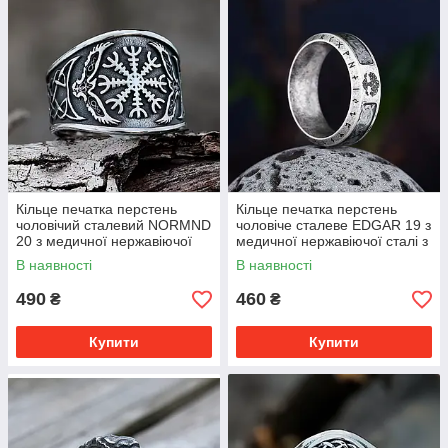
Кільце печатка перстень
Кільце печатка перстень
чоловічий сталевий NORMND
чоловіче сталеве EDGAR 19 з
20 з медичної нержавіючої
медичної нержавіючої сталі з
сталі з вегвізером
Рунами
В наявності
В наявності
490
460
₴
₴
Купити
Купити