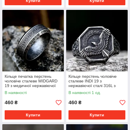
Купити
Купити
Кільце печатка перстень
Кільце перстень чоловіче
чоловіче сталеве MIDGARD
сталеве INDI 19 з
19 з медичної нержавіючої
нержавіючої сталі 316L з
сталі з Рунами
Орлом
В наявності
В наявності 1 од.
460
460
₴
₴
Купити
Купити