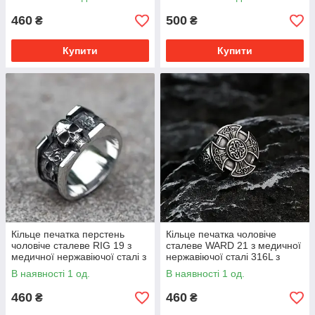
Черепом
460
500
₴
₴
Купити
Купити
Кільце печатка перстень
Кільце печатка чоловіче
чоловіче сталеве RIG 19 з
сталеве WARD 21 з медичної
медичної нержавіючої сталі з
нержавіючої сталі 316L з
Черепом
Компасом вікінгів
В наявності 1 од.
В наявності 1 од.
460
460
₴
₴