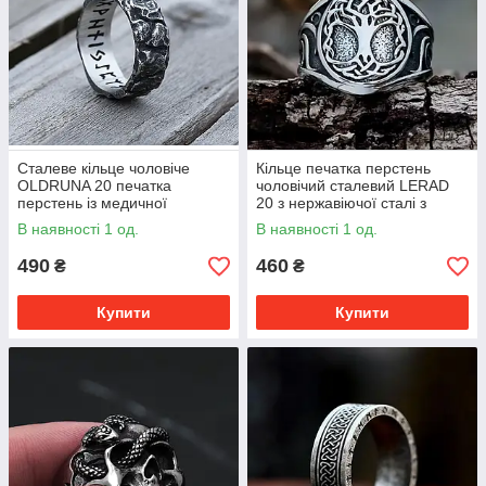
Cталеве кільце чоловіче
Кільце печатка перстень
OLDRUNA 20 печатка
чоловічий сталевий LERAD
перстень із медичної
20 з нержавіючої сталі з
нержавіючої сталі 316L з
світовим деревом
В наявності 1 од.
В наявності 1 од.
Рунами
490
460
₴
₴
Купити
Купити