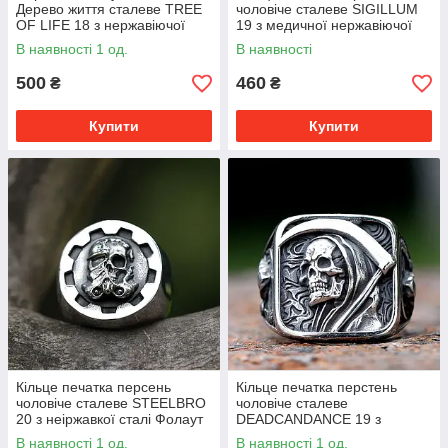
Дерево життя сталеве TREE
чоловіче сталеве SIGILLUM
OF LIFE 18 з нержавіючої
19 з медичної нержавіючої
сталі кільце 316L
сталі з Рунами
В наявності 1 од.
В наявності
500
460
₴
₴
Купити
Купити
Кільце печатка персень
Кільце печатка перстень
чоловіче сталеве STEELBRO
чоловіче сталеве
20 з неіржавкої сталі Фолаут
DEADCANDANCE 19 з
19
медичної неіржавної сталі з
В наявності 1 од.
В наявності 1 од.