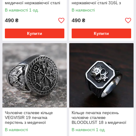
медичної нержавіючої сталі
нержавіючої сталі 316L з
316L
Компасом вікінгів
В наявності 1 од.
В наявності
490
490
₴
₴
Купити
Купити
Чоловіче сталеве кільце
Кільце печатка персень
VEGVISIR 19 печатка
чоловіче сталеве
перстень з медичної
BLOODLUST 18 з медичної
нержавіючої сталі 316L з
неіржавної сталі з Черепом
В наявності
В наявності 1 од.
Компасом вікінгів