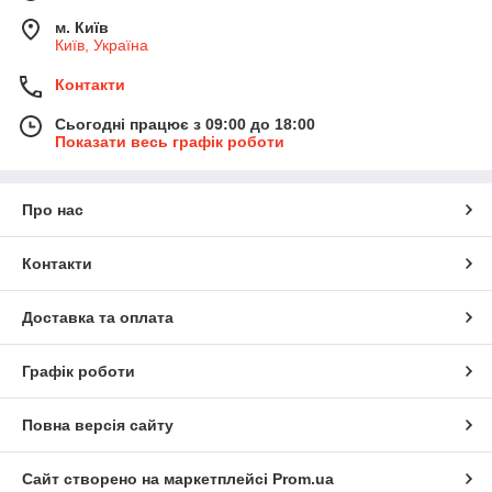
Не темніють
м. Київ
Київ, Україна
Сучасний брутальний вигляд
Доступна ціна
Контакти
Завдяки цьому
персні зі сталі
підходять для щоденного
Сьогодні працює з 09:00 до 18:00
носіння в будь-яких умовах: на роботі, у місті, у подорожах.
Показати весь графік роботи
Види чоловічих каблучок перснів
Про нас
Сучасний ринок пропонує великий вибір:
Масивні брутальні перстні
Контакти
Каблучки з гравіюванням або орнаментом
Доставка та оплата
Кільця з рунами, символами сили, римськими
цифрами
Кожен стиль — це частина характеру. Для когось важлива
Графік роботи
простота, для когось — потужна символіка.
Повна версія сайту
Кому підійдуть сталеві перстні каблучки?
Сайт створено на маркетплейсі
Prom.ua