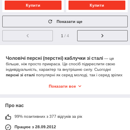
Купити
Купити
Показати ще
1
/ 4
Чоловічі персні (перстні) каблучки зі сталі
— це
більше, ніж просто прикраса. Це спосіб підкреслити свою
індивідуальність, характер та внутрішню силу. Сьогодні
персні зі сталі
популярні як серед молоді, так і серед зрілих
чоловіків, адже вони поєднують стиль, довговічність і
практичність.
Показати все
Чому варто обрати сталевий перстень?
Про нас
На відміну від срібла чи золота,
каблучки з нержавіючої
99% позитивних з 377 відгуків за рік
сталі
мають низку переваг:
Міцність та зносостійкість
Працює з 28.09.2012