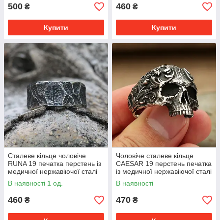
500
460
₴
₴
Купити
Купити
Cталеве кільце чоловіче
Чоловіче сталеве кільце
RUNA 19 печатка перстень із
CAESAR 19 перстень печатка
медичної нержавіючої сталі
із медичної нержавіючої сталі
316L з Рунами
316L з Черепом
В наявності 1 од.
В наявності
460
470
₴
₴