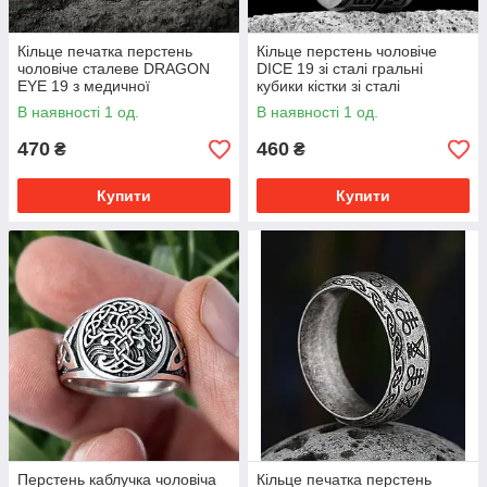
Кільце печатка перстень
Кільце перстень чоловіче
чоловіче сталеве DRAGON
DICE 19 зі сталі гральні
EYE 19 з медичної
кубики кістки зі сталі
неіржавної сталі з Чорним
В наявності 1 од.
В наявності 1 од.
каменем
470
460
₴
₴
Купити
Купити
Перстень каблучка чоловіча
Кільце печатка перстень