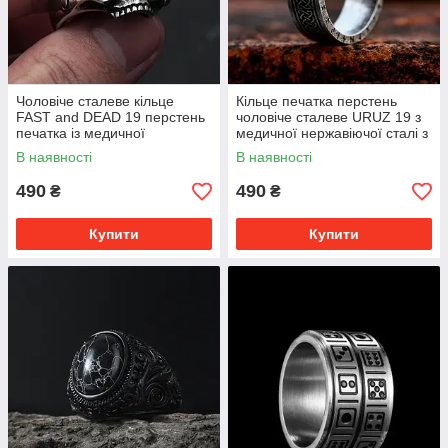
Чоловіче сталеве кільце
Кільце печатка перстень
FAST and DEAD 19 перстень
чоловіче сталеве URUZ 19 з
печатка із медичної
медичної нержавіючої сталі з
нержавіючої сталі 316L з
Рунами 19
В наявності
В наявності
Черепом і змією
490
490
₴
₴
Купити
Купити