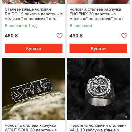
Cталеве кільце чоловіче
Чоловіча сталева каблучка
RAIDO 19 печатка перстень із
PHOENIX 20 перстень з
медичної нержавіючої сталі
медичної нержавіючої сталі
316L з Рунами
316L
В наявності 1 од.
В наявності
460
490
₴
₴
Купити
Купити
Чоловіча сталева каблучка
Перстень чоловічий сталевий
WOLF SOUL 20 перстень з
VALL 19 каблучка кільце з