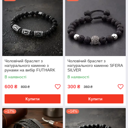
Чоловічий браслет з
Чоловічий браслет з
натурального каменю з
натурального каменю SFERA
рунами на вибір FUTHARK
SILVER
преміум якість
В наявності
В наявності
600
300
₴
₴
800 ₴
360 ₴
Купити
Купити
–17%
–14%