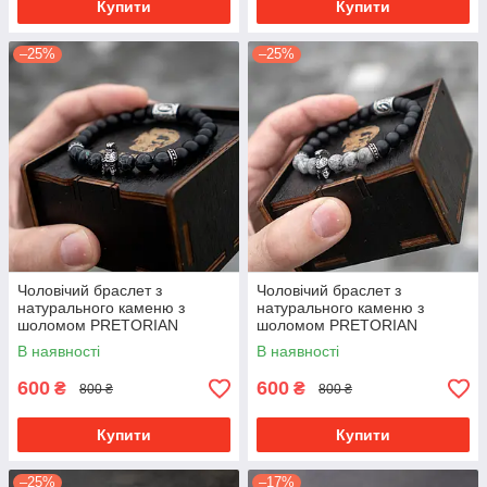
Купити
Купити
–25%
–25%
Чоловічий браслет з
Чоловічий браслет з
натурального каменю з
натурального каменю з
шоломом PRETORIAN
шоломом PRETORIAN
преміум якість
преміум якість
В наявності
В наявності
600
600
₴
₴
800 ₴
800 ₴
Купити
Купити
–25%
–17%