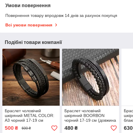
Умови повернення
Повернення товару впродовж 14 днів за рахунок покупця
Всі умови повернення
Подібні товари компанії
Браслет чоловічий
Браслет чоловічий
Брас
шкіряний METAL COLOR:
шкіряний BOORBON
шкі
A3 чорний 17-19 см
чорний 17-19 см (довжина
блак
(довжина 21 см)
21 см)
(дов
500
480
630
₴
₴
600 ₴