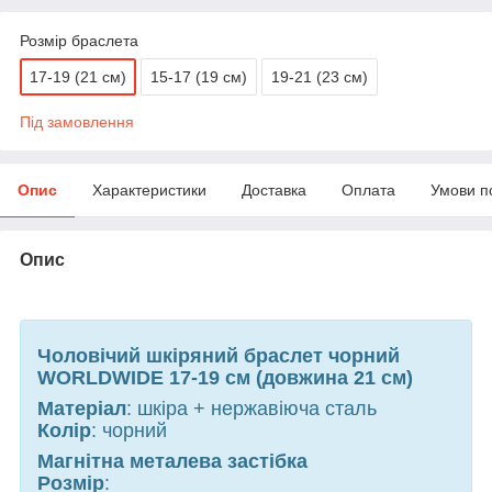
Розмір браслета
17-19 (21 см)
15-17 (19 см)
19-21 (23 см)
Під замовлення
Опис
Характеристики
Доставка
Оплата
Умови п
Опис
Чоловічий шкіряний браслет чорний
WORLDWIDE 17-19 см (довжина 21 см)
Матеріал
: шкіра + нержавіюча сталь
Колір
: чорний
Магнітна металева застібка
Розмір
: