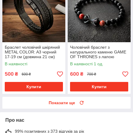
Браслет чоловічий шкіряний
Чоловічий браслет з
METAL COLOR: A3 чорний
натурального каменю GAME
17-19 см (довжина 21 см)
OF THRONES з лапою
дракона
В наявності
В наявності 1 од.
500
600
₴
₴
600 ₴
700 ₴
Купити
Купити
Показати ще
Про нас
99% позитивних з 373 відгуків за рік