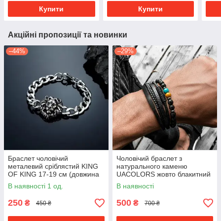
Купити
Купити
Акційні пропозиції та новинки
–44%
–29%
Браслет чоловічий
Чоловічий браслет з
металевий сріблястий KING
натурального каменю
OF KING 17-19 см (довжина
UACOLORS жовто блакитний
21 см)
В наявності 1 од.
В наявності
250
500
₴
₴
450 ₴
700 ₴