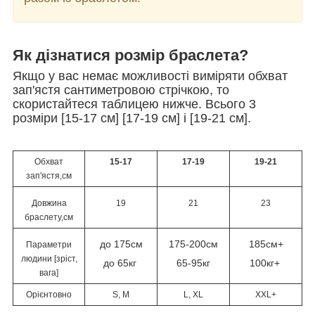
Як дізнатися розмір браслета?
Якщо у вас немає можливості виміряти обхват
зап'ястя сантиметровою стрічкою, то
скористайтеся таблицею нижче. Всього 3
розміри [15-17 см] [17-19 см] і [19-21 см].
Обхват
15-17
17-19
19-21
зап'ястя,см
Довжина
19
21
23
браслету,см
до 175см
175-200см
185см+
Параметри
людини [зріст,
до 65кг
65-95кг
100кг+
вага]
Орієнтовно
S, M
L, XL
XXL+