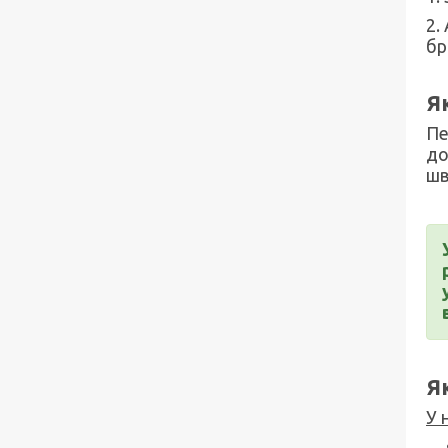
2.
бр
Я
Пе
до
шв
Я
У 