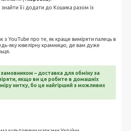
 знайти її і додати до Кошика разом із
 з YouTube про те, як краще виміряти палець в
будь-яку ювелірну крамницю, де вам дуже
ьця.
я замовником – доставка для обміну за
міряти, якщо ви це робите в домашніх
міру нитку, бо це найгірший з можливих
ома культовими марками України.