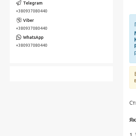
+380937080440
+380937080440
+380937080440
Ст
Як
1.