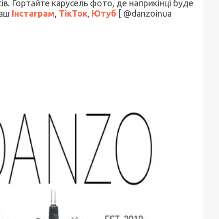
ів. Гортайте карусель фото, де наприкінці буде
наш
Інстаграм
,
ТікТок
,
Ютуб
[ @danzoinua