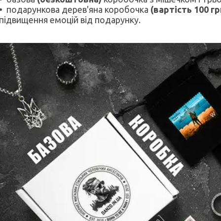
подарункова дерев'яна коробочка
(вартість 100 гр
підвищення емоцій від подарунку.