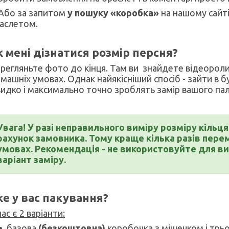
 Або за запитом
у пошуку «коробка»
на нашому сайті
аслетом.
к мені дізнатися розмір персня?
регляньте фото до кінця. Там ви знайдете відеоролик
машніх умовах. Однак найякісніший спосіб - зайти в 
идко і максимально точно зроблять замір вашого пал
Увага! У разі неправильного виміру розміру кільц
рахунок замовника. Тому краще кілька разів пере
умовах. Рекомендація - не використовуйте для ви
варіант заміру.
ке у вас пакування?
нас є 2 варіанти:
базова
(безкоштовна)
коробочка з мішечком і трь