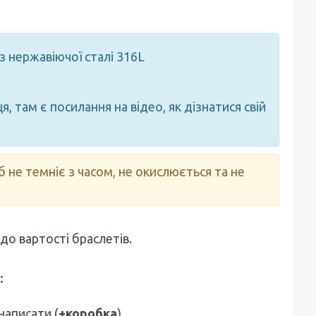
з нержавіючої сталі 316L
я, там є посилання на відео, як дізнатися свій
б не темніє з часом, не окислюється та не
 до вартості браслетів.
:
написати (
+коробка
).