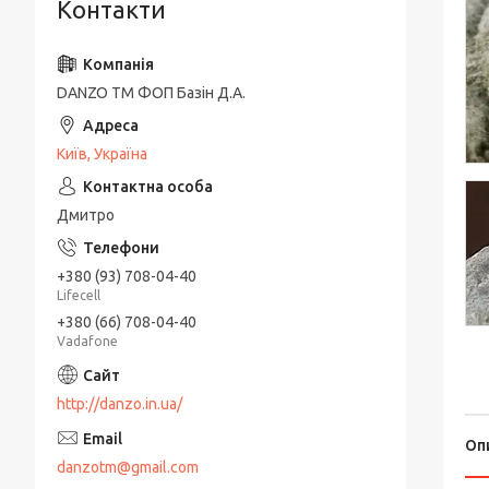
Контакти
DANZO TM ФОП Базін Д.А.
Київ, Україна
Дмитро
+380 (93) 708-04-40
Lifecell
+380 (66) 708-04-40
Vadafone
http://danzo.in.ua/
Оп
danzotm@gmail.com