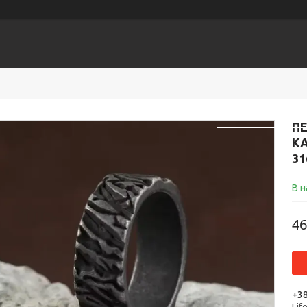
ЕСУАРИ
Головна
К
ПЕ
КА
31
В н
46
+38