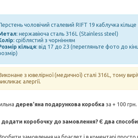
Перстень чоловічий сталевий RIFT 19 каблучка кільце 
Метал
: нержавіюча сталь 316L (Stainless steel)
Колір
: сріблястий з чорнінням
Розмір кільця
: від 17 до 23 (перегляньте фото до кінц
розмір)
Виконане з ювелірної (медичної) сталі 316L, тому вирі
викликає алергії.
ильна
дерев'яна подарункова коробка
за + 100 грн.
 додати коробочку до замовлення? Є два способи
 Зробити замовлення на браслет і в коментарі просто 