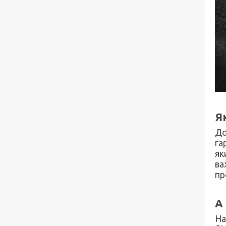
Як
До
га
як
ва
пр
А
На