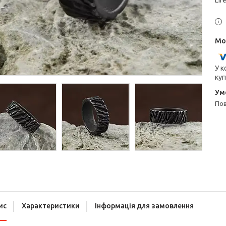
Lif
У к
куп
п
ис
Характеристики
Інформація для замовлення