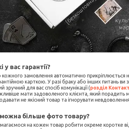
і у вас гарантії?
 кожного замовлення автоматично прикріплюється н
рантійною карткою. У разі браку або інших питань ви
ий зручний для вас спосіб комунікації (
розділ Контак
жливіше мати задоволеного клієнта, який порадить м
одавати не якісний товар та ігнорувати невдоволення
 можна більше фото товару?
магаємося на кожен товар робити окреме коротке ві