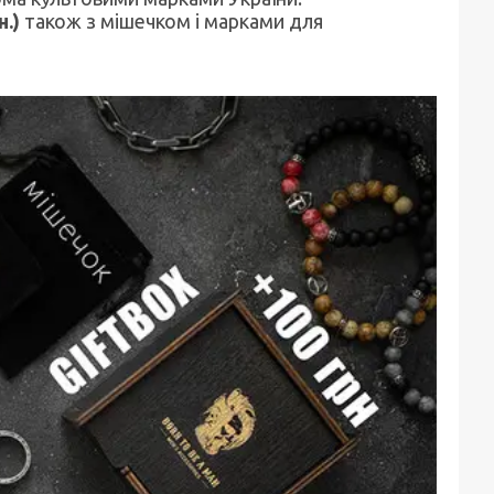
н.)
також з мішечком і марками
для