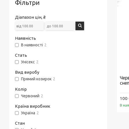
Фільтри
Діапазон цін, ₴
Наявність
В наявності
2
Стать
Унісекс
2
Вид виробу
Черв
Прямий козирок
2
сне
Колір
Червоний
2
100 
В на
Країна виробник
Україна
2
Стан