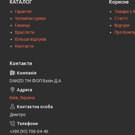
КАТАЛОГ
Корисне
Гарантія
Товари з 
Чоловічи сумки
Статті
Гаманці
Відгуки
Браслети
Про Комп
Більше відгуків
Контакти
Контакти
DANZO TM ФОП Базін Д.А.
Київ, Україна
Дмитро
+380 (93) 708-04-40