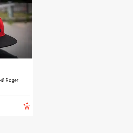
ий Roger
Ж
Купити