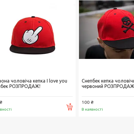
она чоловіча кепка I love you
Снепбек кепка чоловіч
пбек РОЗПРОДАЖ!
червоний РОЗПРОДА
₴
100 ₴
Купити
явності
В наявності