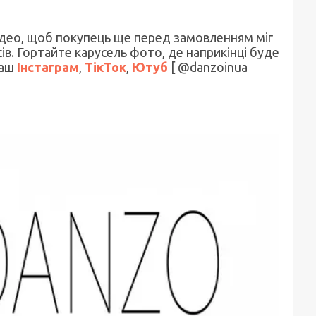
део, щоб покупець ще перед замовленням міг
ів. Гортайте карусель фото, де наприкінці буде
наш
Інстаграм
,
ТікТок
,
Ютуб
[ @danzoinua