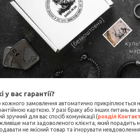
і у вас гарантії?
 кожного замовлення автоматично прикріплюється н
рантійною карткою. У разі браку або інших питань ви
ий зручний для вас спосіб комунікації (
розділ Контак
жливіше мати задоволеного клієнта, який порадить м
одавати не якісний товар та ігнорувати невдоволення