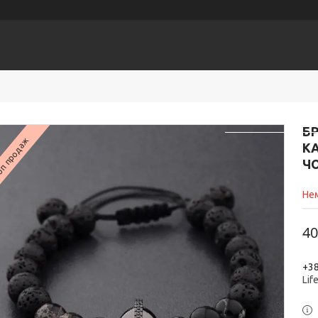
ЕСУАРИ
Головна
К
Б
п продаж
К
Ч
Нем
40
+38
Lif