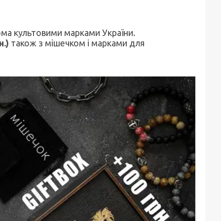
ома культовими марками України.
н.)
також з мішечком і марками
для