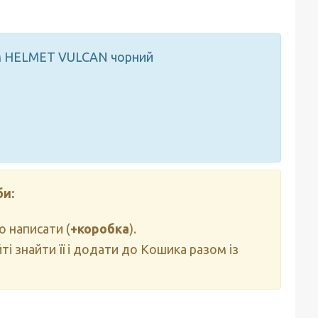
ом HELMET VULCAN чорний
би:
о написати (
+коробка
).
і знайти її і додати до Кошика разом із