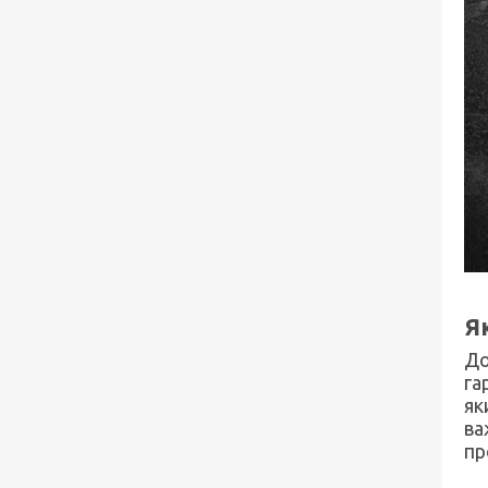
Як
До
га
як
ва
пр