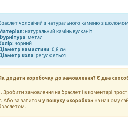
Браслет чоловічий з натурального каменю з шолом
Матеріал:
натуральний камінь вулканіт
Фурнітура
: метал
Колір
: чорний
Діаметр намистини
: 0,8 см
Діаметр кола
: регулюється
Як додати коробочку до замовлення? Є два спосо
1. Зробити замовлення на браслет і в коментарі прост
2. Або за запитом
у пошуку «коробка»
на нашому сайт
браслетом.