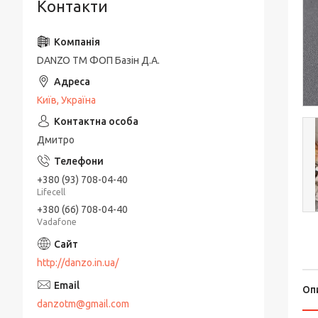
Контакти
DANZO TM ФОП Базін Д.А.
Київ, Україна
Дмитро
+380 (93) 708-04-40
Lifecell
+380 (66) 708-04-40
Vadafone
http://danzo.in.ua/
Оп
danzotm@gmail.com