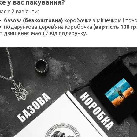
ке у вас пакування?
нас є 2 варіанти:
базова
(безкоштовна)
коробочка з мішечком і трь
подарункова дерев'яна коробочка
(вартість 100 гр
підвищення емоцій від подарунку.