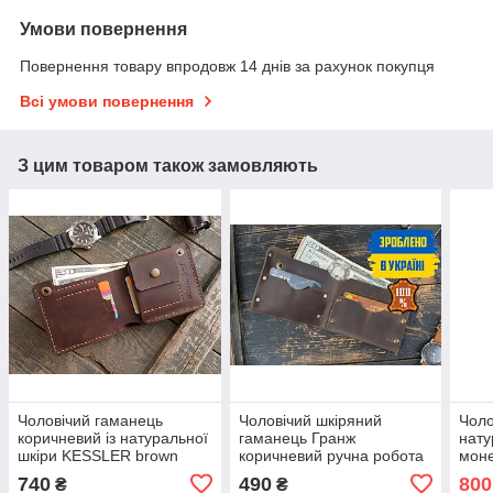
Умови повернення
Повернення товару впродовж 14 днів за рахунок покупця
Всі умови повернення
З цим товаром також замовляють
Чоловічий гаманець
Чоловічий шкіряний
Чоло
коричневий із натуральної
гаманець Гранж
нату
шкіри KESSLER brown
коричневий ручна робота
моне
сrаzy horse
з заклепками
Huds
740
490
800
₴
₴