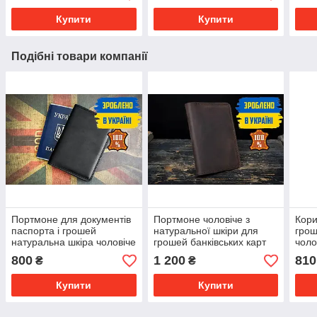
Купити
Купити
Подібні товари компанії
Портмоне для документів
Портмоне чоловіче з
Кори
паспорта і грошей
натуральної шкіри для
грош
натуральна шкіра чоловіче
грошей банківських карт
чоло
ФЛАГМАН чорне
КОСМОПОЛІТ коричневе
нату
800
1 200
810
₴
₴
Купити
Купити