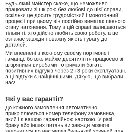
Будь-який майстер скаже, що неможливо
працювати зі шкірою без любові до цієї справи,
оскільки це досить трудомісткий і монотонний
процес і при цьому він постійно вимагає певного
стану натхнення. Тому в цій справі залишаються
тільки ті, хто дійсно любить свою роботу, а це
означає завжди поважну якість і увагу до
деталей.
Ми впевнені в кожному своєму портмоне і
гаманці, бо вже майже десятиліття працюємо зі
шкіряними виробами і отримали багато
позитивних відгуків через 2 і 3 роки експлуатації,
а ці відгуки є найціннішими. Дякую, що вибрали
нас!
Які у вас гарантії?
До кожного замовлення автоматично
прикріплюється номер телефону замовника,
який і є вашою гарантійною карткою. У разі
браку або інших питань ви завжди можете
звернутися до нас через будь-який зручний для