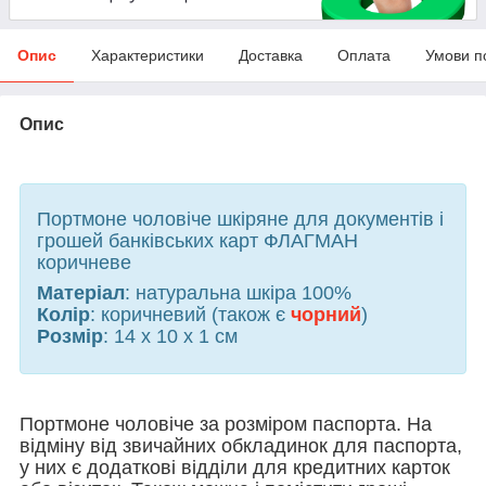
Опис
Характеристики
Доставка
Оплата
Умови п
Опис
Портмоне чоловіче шкіряне для документів і
грошей банківських карт ФЛАГМАН
коричневе
Матеріал
: натуральна шкіра 100%
Колір
: коричневий (також є
чорний
)
Розмір
: 14 х 10 х 1 см
Портмоне чоловіче за розміром паспорта. На
відміну від звичайних обкладинок для паспорта,
у них є додаткові відділи для кредитних карток