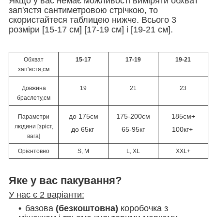
Якщо у вас немає можливості виміряти обхват
зап'ястя сантиметровою стрічкою, то
скористайтеся таблицею нижче. Всього 3
розміри [15-17 см] [17-19 см] і [19-21 см].
Обхват
15-17
17-19
19-21
зап'ястя,см
Довжина
19
21
23
браслету,см
до 175см
175-200см
185см+
Параметри
людини [зріст,
до 65кг
65-95кг
100кг+
вага]
Орієнтовно
S, M
L, XL
XXL+
Яке у вас пакування?
У нас є 2 варіанти:
базова
(безкоштовна)
коробочка з