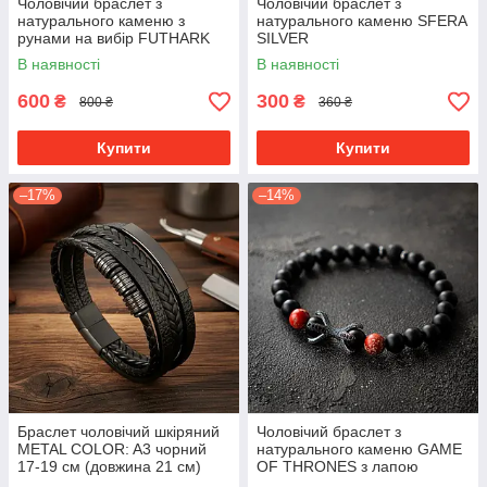
Чоловічий браслет з
Чоловічий браслет з
натурального каменю з
натурального каменю SFERA
рунами на вибір FUTHARK
SILVER
преміум якість
В наявності
В наявності
600
300
₴
₴
800 ₴
360 ₴
Купити
Купити
–17%
–14%
Браслет чоловічий шкіряний
Чоловічий браслет з
METAL COLOR: A3 чорний
натурального каменю GAME
17-19 см (довжина 21 см)
OF THRONES з лапою
дракона