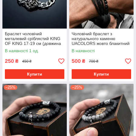
Браслет чоловічий
Чоловічий браслет з
металевий сріблястий KING
натурального каменю
OF KING 17-19 см (довжина
UACOLORS жовто блакитний
21 см)
В наявності 1 од.
В наявності
250
500
₴
₴
450 ₴
700 ₴
Купити
Купити
–25%
–25%