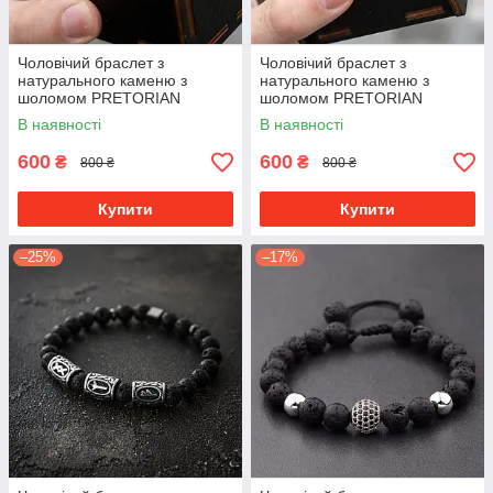
Чоловічий браслет з
Чоловічий браслет з
натурального каменю з
натурального каменю з
шоломом PRETORIAN
шоломом PRETORIAN
преміум якість
преміум якість
В наявності
В наявності
600
600
₴
₴
800 ₴
800 ₴
Купити
Купити
–25%
–17%