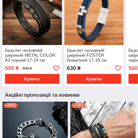
Браслет чоловічий
Браслет чоловічий
Брас
шкіряний METAL COLOR:
шкіряний FOSTER
шкі
A3 чорний 17-19 см
блакитний 17-19 см
чорн
(довжина 21 см)
(довжина 21 см)
(дов
500
630
500
₴
₴
600 ₴
Купити
Купити
Акційні пропозиції та новинки
–44%
–29%