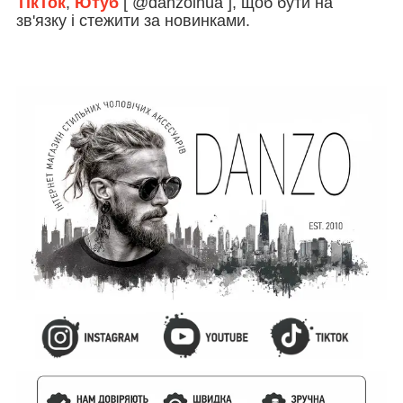
ТікТок
,
Ютуб
[ @danzoinua ], щоб бути на
зв'язку і стежити за новинками.