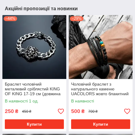
Акційні пропозиції та новинки
–44%
–29%
Браслет чоловічий
Чоловічий браслет з
металевий сріблястий KING
натурального каменю
OF KING 17-19 см (довжина
UACOLORS жовто блакитний
21 см)
В наявності 1 од.
В наявності
250
500
₴
₴
450 ₴
700 ₴
Купити
Купити