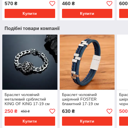
на руку
570
460
600
₴
₴
Купити
Купити
Подібні товари компанії
Браслет чоловічий
Браслет чоловічий
Брас
металевий сріблястий
шкіряний FOSTER
шкі
KING OF KING 17-19 см
блакитний 17-19 см
чорн
(довжина 21 см)
(довжина 21 см)
(дов
250
630
500
₴
₴
450 ₴
Купити
Купити