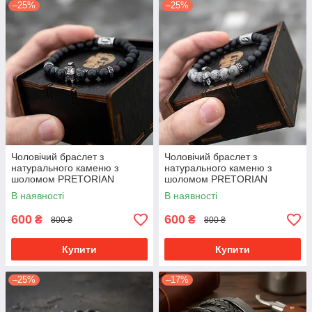
–25%
–25%
Чоловічий браслет з
Чоловічий браслет з
натурального каменю з
натурального каменю з
шоломом PRETORIAN
шоломом PRETORIAN
преміум якість
преміум якість
В наявності
В наявності
600
600
₴
₴
800 ₴
800 ₴
Купити
Купити
–25%
–17%