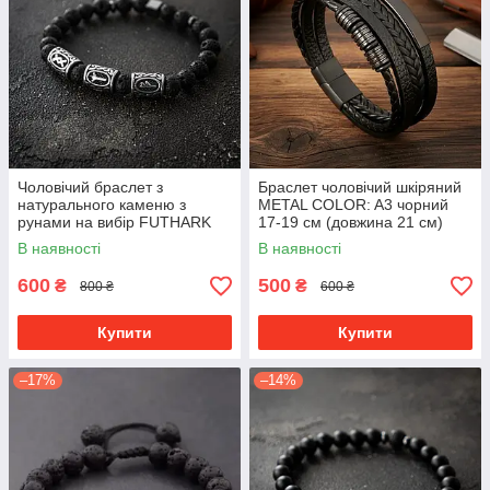
Чоловічий браслет з
Браслет чоловічий шкіряний
натурального каменю з
METAL COLOR: A3 чорний
рунами на вибір FUTHARK
17-19 см (довжина 21 см)
преміум якість
В наявності
В наявності
600
500
₴
₴
800 ₴
600 ₴
Купити
Купити
–17%
–14%