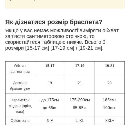
Як дізнатися розмір браслета?
Якщо у вас немає можливості виміряти обхват
зап'ястя сантиметровою стрічкою, то
скористайтеся таблицею нижче. Всього 3
розміри [15-17 см] [17-19 см] і [19-21 см].
Обхват
15-17
17-19
19-21
зап'ястя,см
Довжина
19
21
23
браслету,см
до 175см
175-200см
185см+
Параметри
людини [зріст,
до 65кг
65-95кг
100кг+
вага]
Орієнтовно
S, M
L, XL
XXL+