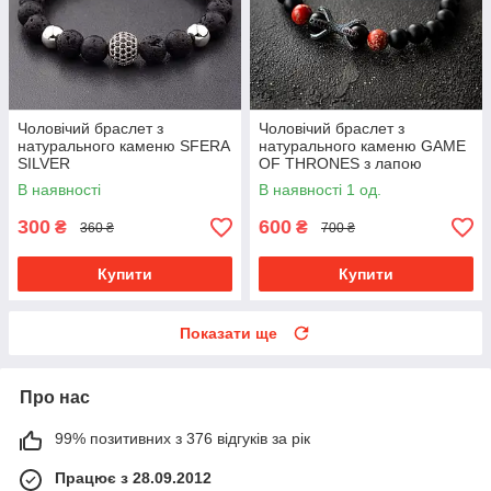
Чоловічий браслет з
Чоловічий браслет з
натурального каменю SFERA
натурального каменю GAME
SILVER
OF THRONES з лапою
дракона
В наявності
В наявності 1 од.
300
600
₴
₴
360 ₴
700 ₴
Купити
Купити
Показати ще
Про нас
99% позитивних з 376 відгуків за рік
Працює з 28.09.2012