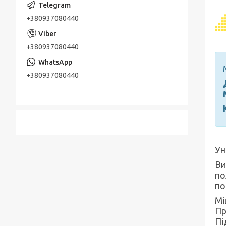
+380937080440
+380937080440
+380937080440
Ун
Ви
по
по
Мі
Пр
Пі