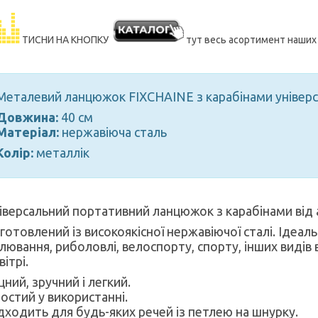
ТИСНИ НА КНОПКУ
тут весь асортимент наши
Металевий ланцюжок FIXCHAINE з карабінами універса
Довжина:
40 cм
Матеріал:
нержавіюча сталь
Колір:
металлік
іверсальний портативний ланцюжок з карабінами від 
готовлений із високоякісної нержавіючої сталі. Ідеал
лювання, риболовлі, велоспорту, спорту, інших видів 
вітрі.
цний, зручний і легкий.
остий у використанні.
дходить для будь-яких речей із петлею на шнурку.