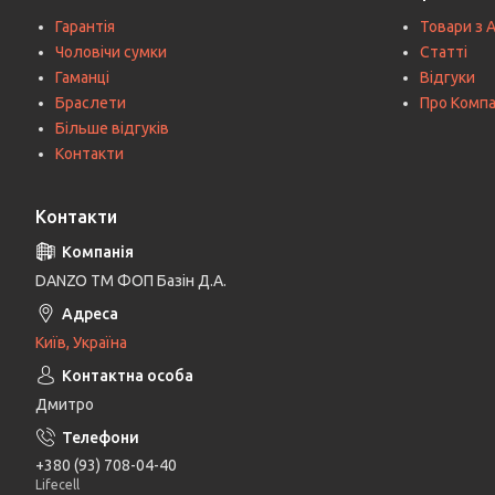
Гарантія
Товари з 
Чоловічи сумки
Статті
Гаманці
Відгуки
Браслети
Про Комп
Більше відгуків
Контакти
Контакти
DANZO TM ФОП Базін Д.А.
Київ, Україна
Дмитро
+380 (93) 708-04-40
Lifecell