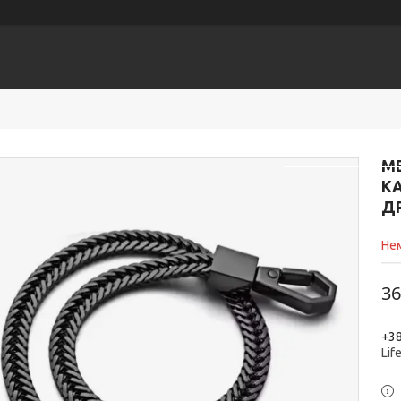
ЕСУАРИ
Головна
К
М
К
Д
Нем
36
+38
Lif