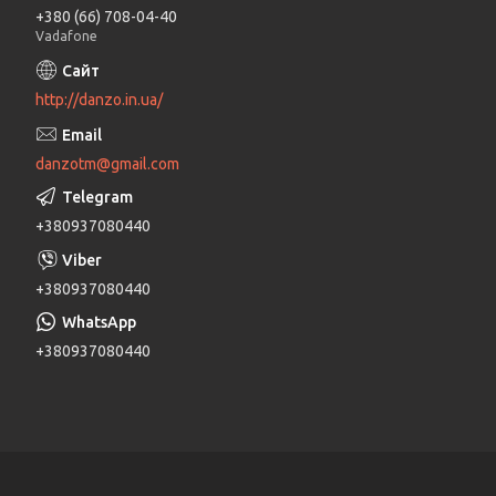
+380 (66) 708-04-40
Vadafone
http://danzo.in.ua/
danzotm@gmail.com
+380937080440
+380937080440
+380937080440