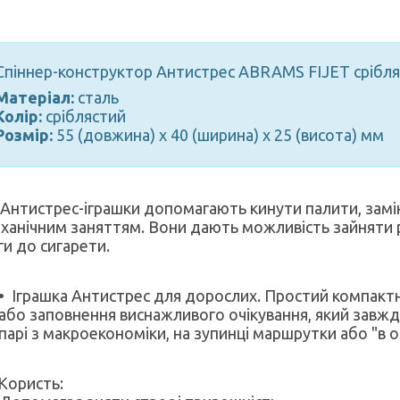
Спіннер-конструктор Антистрес ABRAMS FIJET срібля
Матеріал:
сталь
Колір:
сріблястий
Розмір:
55 (довжина) х 40 (ширина) х 25 (висота) мм
 Антистрес-іграшки допомагають кинути палити, зам
ханічним заняттям. Вони дають можливість зайняти 
ги до сигарети.
Іграшка Антистрес для дорослих. Простий компактн
або заповнення виснажливого очікування, який завжди
парі з макроекономіки, на зупинці маршрутки або "в очі
Користь: