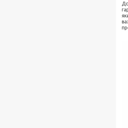
До
га
як
ва
пр