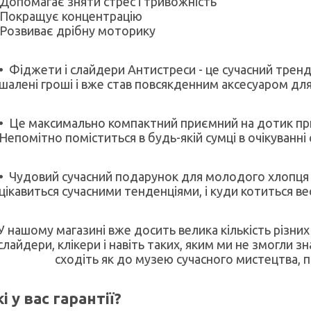
 Допомагає зняти стрес і тривожність
 Покращує концентрацію
 Розвиває дрібну моторику
Фіджети і слайдери Антистреси - це сучасний трендо
шалені гроші і вже став повсякденним аксесуаром дл
Це максимально компактний приємний на дотик прил
Непомітно поміститься в будь-якій сумці в очікуванні 
Чудовий сучасний подарунок для молодого хлопця ч
цікавиться сучасними тенденціями, і куди котиться ве
У нашому магазині вже досить велика кількість різних
слайдери, клікери і навіть таких, яким ми не змогли з
сходіть як до музею сучасного мистецтва, п
і у вас гарантії?