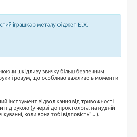
стий іграшка з металу фіджет EDC
інюючи шкідливу звичку більш безпечним
руки і розум, що особливо важливо в моменти
ий інструмент відволікання від тривожності
 під рукою (у черзі до проктолога, на нудній
куванні, коли вона тобі відповість"... ).