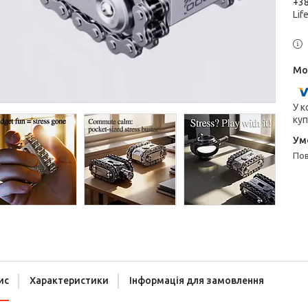
+38
Lif
У к
куп
п
ис
Характеристики
Інформація для замовлення