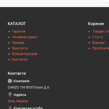
КАТАЛОГ
Корисне
Гарантія
Товари з 
Чоловічи сумки
Статті
Гаманці
Відгуки
Браслети
Про Комп
Більше відгуків
Контакти
Контакти
DANZO TM ФОП Базін Д.А.
Київ, Україна