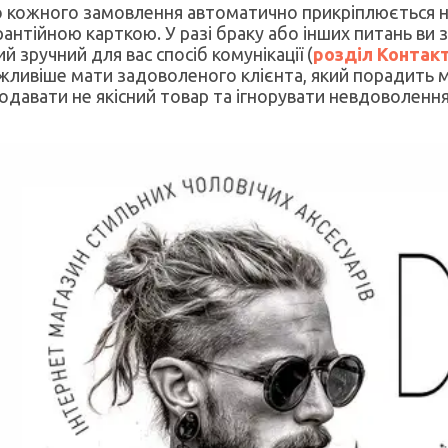
 кожного замовлення автоматично прикріплюється н
рантійною карткою. У разі браку або інших питань ви
ий зручний для вас спосіб комунікації (
розділ Контак
жливіше мати задоволеного клієнта, який порадить м
одавати не якісний товар та ігнорувати невдоволення