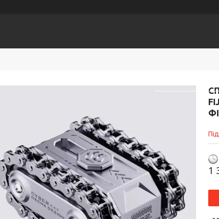
ЕСУАРИ
Головна
К
С
FI
Ф
Пі
1 