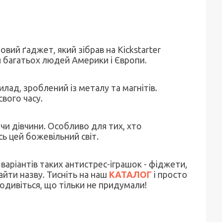
вий ґаджет, який зібрав на Kickstarter
я багатьох людей Америки і Європи.
ад, зроблений із металу та магнітів.
свого часу.
и дівчини. Особливо для тих, хто
сь цей божевільний світ.
 варіантів таких антистрес-іграшок - фіджети,
найти назву. Тисніть на наш
КАТАЛОГ
і просто
одивіться, що тільки не придумали!