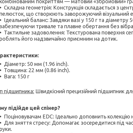
комбінованим покриттям — матовий «збройовий» графі
Складна геометрія: Конструкція складається з цент
пелюсток, що створюють заворожуючий візуальний еф
Ідеальний баланс: Завдяки вазі у 150 г та діаметру 5
забезпечуючи тривале та плавне обертання без вібра
Тактильне задоволення: Текстурована поверхня сег
роблять його надзвичайно приємним на дотик.
рактеристики:
Діаметр: 50 мм (1.96 inch).
Товщина: 22 мм (0.86 inch).
Вага: 150 г
п підшипника:
Швидкісний прецизійний підшипник для
му підійде цей спінер?
Поціновувачам EDC: Ідеально доповнить колекцію нож
Для зняття стресу: Допомагає зосередитися під час
руки.