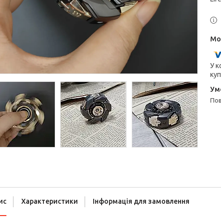
У к
куп
п
ис
Характеристики
Інформація для замовлення