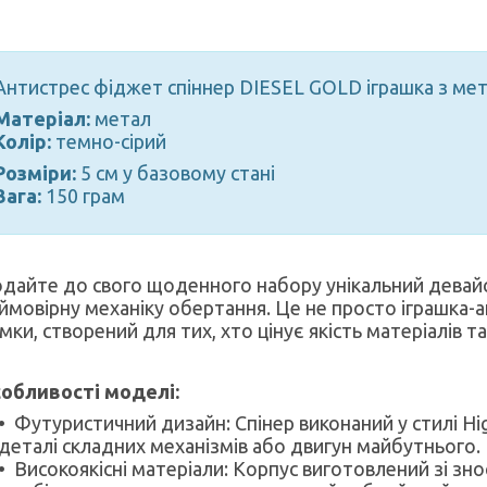
Антистрес фіджет спіннер DIESEL GOLD іграшка з ме
Матеріал:
метал
Колір:
темно-сірий
Розміри:
5 см у базовому стані
Вага:
150 грам
дайте до свого щоденного набору унікальний девайс,
ймовірну механіку обертання. Це не просто іграшка-а
мки, створений для тих, хто цінує якість матеріалів 
обливості моделі:
Футуристичний дизайн: Спінер виконаний у стилі Hi
деталі складних механізмів або двигун майбутнього.
Високоякісні матеріали: Корпус виготовлений зі зн