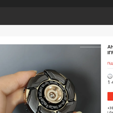
ЕСУАРИ
Головна
К
АН
ІГ
Пі
1 
+38
Lif