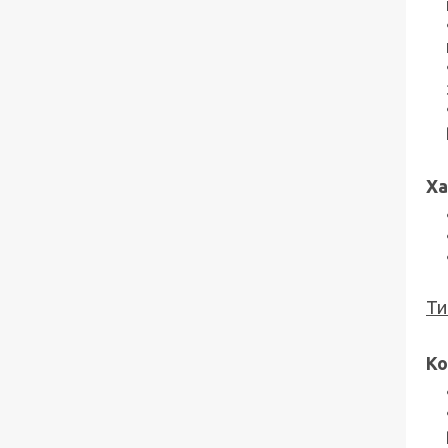
Ха
Ти
Ко