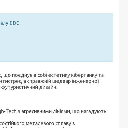
талу EDC
 що поєднує в собі естетику кіберпанку та
нтистрес, а справжній шедевр інженерної
та футуристичний дизайн.
gh-Tech з агресивними лініями, що нагадують
осостійкого металевого сплаву з