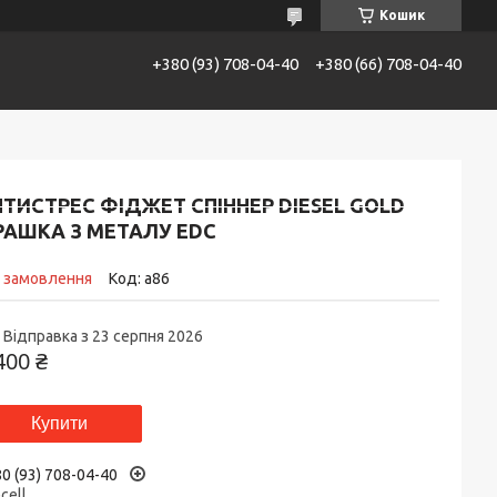
Кошик
+380 (93) 708-04-40
+380 (66) 708-04-40
АТАЛОГ
Контакти
Доставка та сплата
ТИСТРЕС ФІДЖЕТ СПІННЕР DIESEL GOLD
РАШКА З МЕТАЛУ EDC
д замовлення
Код:
a86
Відправка з 23 серпня 2026
400 ₴
Купити
0 (93) 708-04-40
ecell