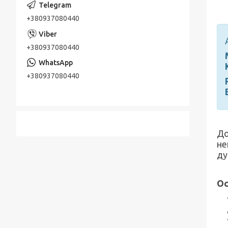
+380937080440
+380937080440
+380937080440
До
не
ду
Ос