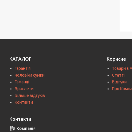
КАТАЛОГ
Корисне
Гарантія
Товари з 
Чоловічи сумки
Статті
Гаманці
Відгуки
Браслети
Про Комп
Більше відгуків
Контакти
Контакти