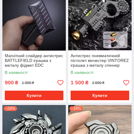
Магнітний слайдер антистрес
Антистрес пневматичний
BATTLEFIELD іграшка з
пістолет вінчестер VINTOREZ
металу фіджет EDC
іграшка з металу спіннер
В наявності
В наявності
900
1 500
₴
₴
1 300 ₴
2 000 ₴
Купити
Купити
–24%
–19%