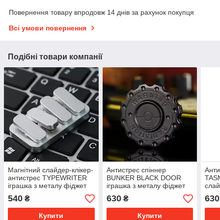
Повернення товару впродовж 14 днів за рахунок покупця
Всі умови повернення
Подібні товари компанії
Магнітний слайдер-клікер-
Антистрес спіннер
Анти
антистрес TYPEWRITER
BUNKER BLACK DOOR
TAS
іграшка з металу фіджет
іграшка з металу фіджет
слай
EDC
чорний EDC
фідж
540
630
630
₴
₴
Купити
Купити