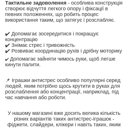
Тактильне задоволення
- особлива конструкція
створює відчуття легкого опору і фіксації в
певних положеннях, що робить процес
використання таким, що затягує і розслабляє.
✔️ Допомагає зосередитися і покращує
концентрацію
✔️ Знімає стрес і тривожність
✔️ Розвиває координацію рухів і дрібну моторику
Допомагає зайняти чимось руки, щоб легше
✔️
кинути палити.
📌 Іграшки антистрес особливо популярні серед
людей, яким потрібно щось крутити в руках для
розслаблення або концентрації, наприклад, під
час навчання або роботи.
У нашому магазині вже досить велика кількість
різних варіантів таких антистрес-іграшок -
фіджети, слайдери, клікери і навіть таких, яким