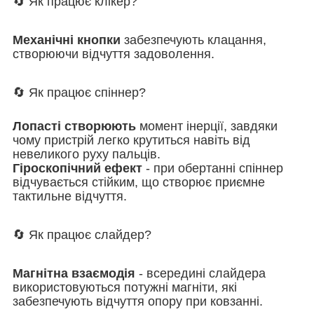
🔄 Як працює клікер?
Механічні кнопки
забезпечують клацання,
створюючи відчуття задоволення.
🔄 Як працює спіннер?
Лопасті створюють
момент інерції, завдяки
чому пристрій легко крутиться навіть від
невеликого руху пальців.
Гіроскопічний ефект
- при обертанні спіннер
відчувається стійким, що створює приємне
тактильне відчуття.
🔄 Як працює слайдер?
Магнітна взаємодія
- всередині слайдера
використовуються потужні магніти, які
забезпечують відчуття опору при ковзанні.