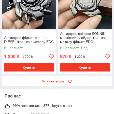
Антистрес спіннер SONNIK
Антистрес фіджет спіннер
магнітний слайдер іграшка з
DIESEL іграшка з металу EDC
металу фіджет EDC
В наявності
В наявності 1 од.
1 300
970
₴
₴
1 700 ₴
1 200 ₴
Купити
Купити
Показати ще
Про нас
99% позитивних з 377 відгуків за рік