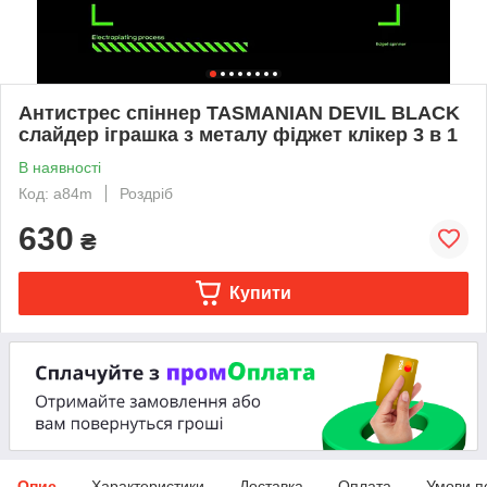
Антистрес спіннер TASMANIAN DEVIL BLACK
слайдер іграшка з металу фіджет клікер 3 в 1
В наявності
Код: a84m
Роздріб
630
₴
Купити
Опис
Характеристики
Доставка
Оплата
Умови п