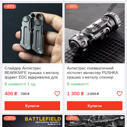
–43%
–35%
Слайдер Антистрес
Антистрес пневматичний
BEARKNIFE іграшка з металу
пістолет вінчестер PUSHKA
фіджет EDC відкривалка для
іграшка з металу спіннер
пляшок
В наявності 1 од.
В наявності
400
1 300
₴
₴
700 ₴
2 000 ₴
Купити
Купити
–31%
–25%