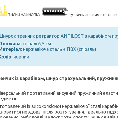
ТИСНИ НА КНОПКУ
тут весь асортимент наши
Шнурок тренчик ретрактор ANTILOST з карабіном пру
Довжина:
спіралі 6,5 см
Матеріал:
нержавіюча сталь + ПВХ (спіраль)
Колір:
чорний
енчик із карабіном, шнур страхувальний, пружинн
іверсальний портативний висувний пружинний еластич
едметів.
готовлений із високоякісної нержавіючої сталі караб
дновитися невдовзі після розтягування. Ідеально підх
лювання, риболовлі, велоспорту, спорту, інших видів 