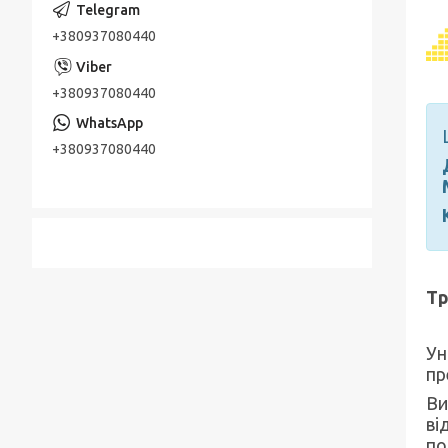
+380937080440
+380937080440
+380937080440
Тр
Ун
пр
Ви
ві
по