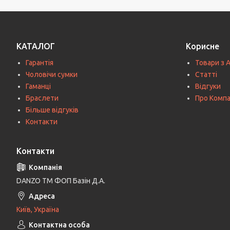
КАТАЛОГ
Корисне
Гарантія
Товари з 
Чоловічи сумки
Статті
Гаманці
Відгуки
Браслети
Про Комп
Більше відгуків
Контакти
Контакти
DANZO TM ФОП Базін Д.А.
Київ, Україна