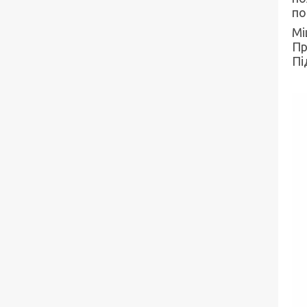
по
Мі
Пр
Пі