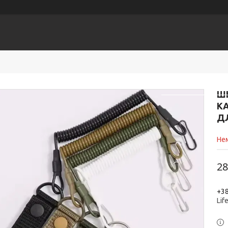
ЕСУАРИ
Головна
К
ШН
К
Д
Нем
28
+38
Lif