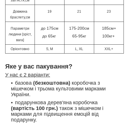
зап'ястя,см
Довжина
19
21
23
браслету,см
до 175см
175-200см
185см+
Параметри
людини [зріст,
до 65кг
65-95кг
100кг+
вага]
Орієнтовно
S, M
L, XL
XXL+
Яке у вас пакування?
У нас є 2 варіанти:
базова
(безкоштовна)
коробочка з
мішечком і трьома культовими марками
України.
подарункова дерев'яна коробочка
(вартість 100 грн.)
також з мішечком і
марками
для підвищення емоцій від
подарунку.