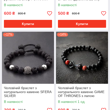
преміум якість
В наявності
В наявності
600
500
₴
₴
800 ₴
600 ₴
Купити
Купити
–17%
–14%
Чоловічий браслет з
Чоловічий браслет з
натурального каменю SFERA
натурального каменю GAME
SILVER
OF THRONES з лапою
дракона
В наявності
В наявності 1 од.