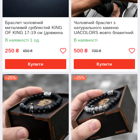
Браслет чоловічий
Чоловічий браслет з
металевий сріблястий KING
натурального каменю
OF KING 17-19 см (довжина
UACOLORS жовто блакитний
21 см)
В наявності 1 од.
В наявності
250
500
₴
₴
450 ₴
700 ₴
Купити
Купити
–25%
–25%