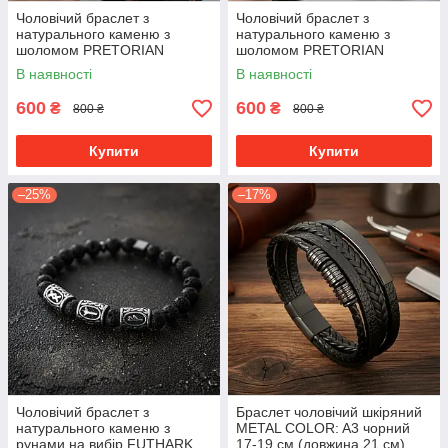
Чоловічий браслет з
Чоловічий браслет з
натурального каменю з
натурального каменю з
шоломом PRETORIAN
шоломом PRETORIAN
преміум якість
преміум якість
В наявності
В наявності
600
600
₴
₴
800 ₴
800 ₴
Купити
Купити
–25%
–17%
Чоловічий браслет з
Браслет чоловічий шкіряний
натурального каменю з
METAL COLOR: A3 чорний
рунами на вибір FUTHARK
17-19 см (довжина 21 см)