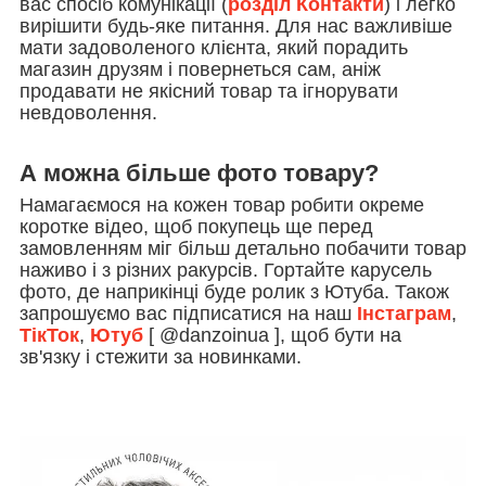
вас спосіб комунікації (
розділ Контакти
) і легко
вирішити будь-яке питання. Для нас важливіше
мати задоволеного клієнта, який порадить
магазин друзям і повернеться сам, аніж
продавати не якісний товар та ігнорувати
невдоволення.
А можна більше фото товару?
Намагаємося на кожен товар робити окреме
коротке відео, щоб покупець ще перед
замовленням міг більш детально побачити товар
наживо і з різних ракурсів. Гортайте карусель
фото, де наприкінці буде ролик з Ютуба. Також
запрошуємо вас підписатися на наш
Інстаграм
,
ТікТок
,
Ютуб
[ @danzoinua ], щоб бути на
зв'язку і стежити за новинками.