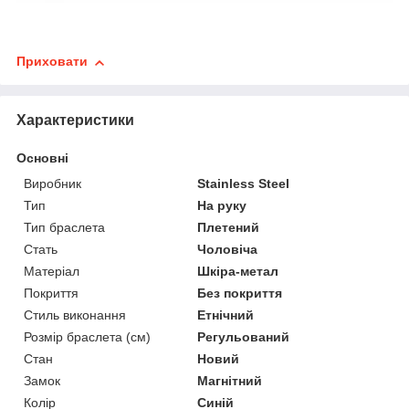
Приховати
Характеристики
Основні
Виробник
Stainless Steel
Тип
На руку
Тип браслета
Плетений
Стать
Чоловіча
Матеріал
Шкіра-метал
Покриття
Без покриття
Стиль виконання
Етнічний
Розмір браслета (см)
Регульований
Стан
Новий
Замок
Магнітний
Колір
Синій