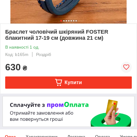
Браслет чоловічий шкіряний FOSTER
блакитний 17-19 см (довжина 21 см)
В наявності 1 од.
Код: b165m
Роздріб
630
₴
Купити
Опис
Характеристики
Доставка
Оплата
Умови п