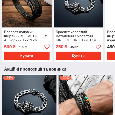
Браслет чоловічий
Браслет чоловічий
Брас
шкіряний METAL COLOR:
металевий сріблястий
шкі
A3 чорний 17-19 см
KING OF KING 17-19 см
чорн
(довжина 21 см)
(довжина 21 см)
21 с
500
250
480
₴
₴
600 ₴
450 ₴
Купити
Купити
Акційні пропозиції та новинки
–44%
–29%