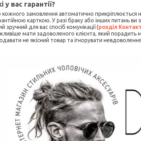
і у вас гарантії?
 кожного замовлення автоматично прикріплюється н
рантійною карткою. У разі браку або інших питань ви
ий зручний для вас спосіб комунікації (
розділ Контак
жливіше мати задоволеного клієнта, який порадить м
одавати не якісний товар та ігнорувати невдоволення