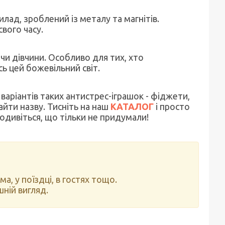
ад, зроблений із металу та магнітів.
свого часу.
и дівчини. Особливо для тих, хто
сь цей божевільний світ.
 варіантів таких антистрес-іграшок - фіджети,
найти назву. Тисніть на наш
КАТАЛОГ
і просто
одивіться, що тільки не придумали!
, у поїздці, в гостях тощо.
шній вигляд.