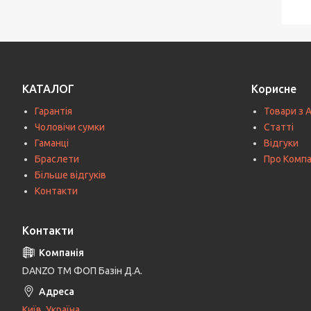
КАТАЛОГ
Корисне
Гарантія
Товари з 
Чоловічи сумки
Статті
Гаманці
Відгуки
Браслети
Про Комп
Більше відгуків
Контакти
Контакти
DANZO TM ФОП Базін Д.А.
Київ, Україна