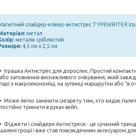
Магнітний слайдер-клікер-антистрес TYPEWRITER ігр
Матеріал:
метал
Колір:
металік сріблястий
Розміри:
4,5 см х 2,5 см
Іграшка Антистрес для дорослих. Простий компактн
або заповнення виснажливого очікування, який завжди
парі з макроекономіці, на зупинці маршрутки або "в очік
Може легко замінити сигарету тим, хто кидає пали
постійно тримати в руках вейп.
Фіджети і слайдери Антистреси - це сучасний трендо
шалені гроші і вже став повсякденним аксесуаром дл