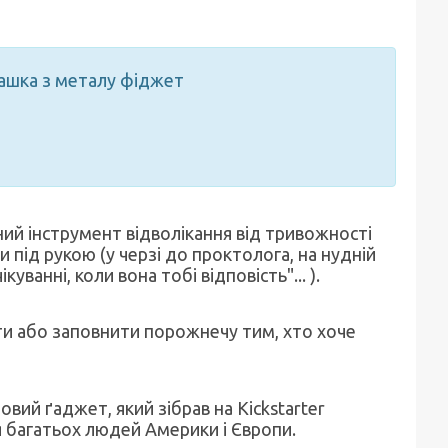
ашка з металу фіджет
ий інструмент відволікання від тривожності
 під рукою (у черзі до проктолога, на нудній
уванні, коли вона тобі відповість"... ).
ти або заповнити порожнечу тим, хто хоче
вий ґаджет, який зібрав на Kickstarter
я багатьох людей Америки і Європи.