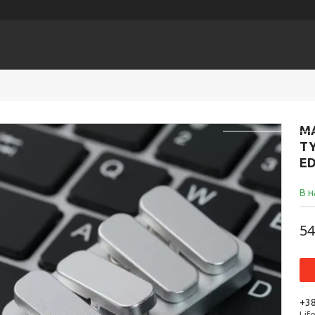
ЕСУАРИ
Головна
К
М
T
E
В н
54
+38