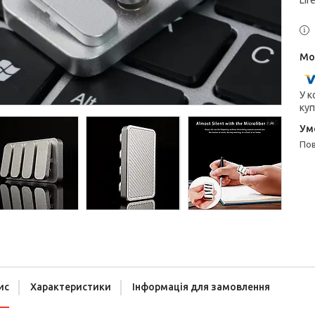
Lif
У к
куп
п
ис
Характеристики
Інформація для замовлення