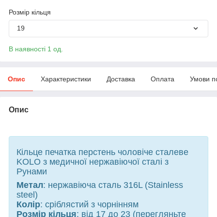
Розмір кільця
19
В наявності 1 од.
Опис
Характеристики
Доставка
Оплата
Умови п
Опис
Кільце печатка перстень чоловіче сталеве
KOLO з медичної нержавіючої сталі з
Рунами
Метал
: нержавіюча сталь 316L (Stainless
steel)
Колір
: сріблястий з чорнінням
Розмір кільця
: від 17 до 23 (перегляньте