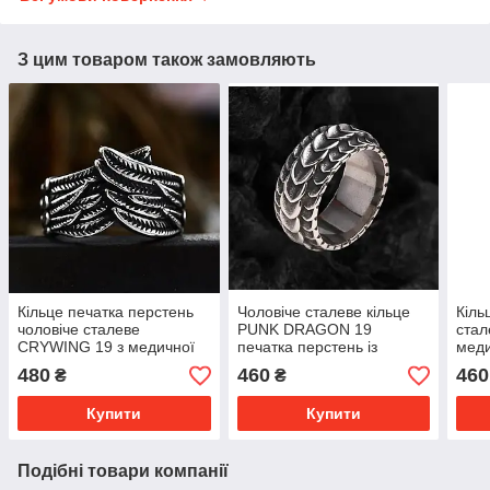
З цим товаром також замовляють
Кільце печатка перстень
Чоловіче сталеве кільце
Кіль
чоловіче сталеве
PUNK DRAGON 19
ста
CRYWING 19 з медичної
печатка перстень із
меди
неіржавної сталі з
медичної неіржавної сталі
стал
480
460
460
₴
₴
Крилами
316L з Лускою дракона
Купити
Купити
Подібні товари компанії