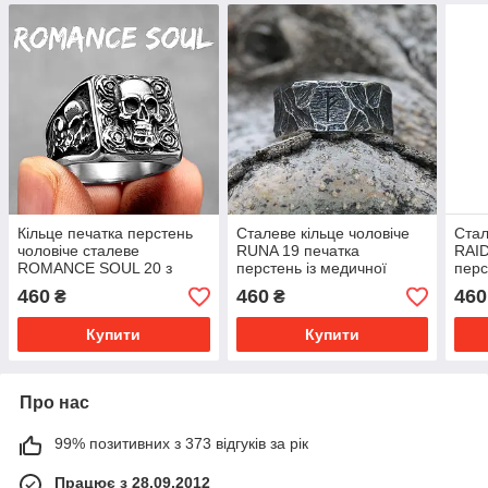
Кільце печатка перстень
Cталеве кільце чоловіче
Cтал
чоловіче сталеве
RUNA 19 печатка
RAID
ROMANCE SOUL 20 з
перстень із медичної
перс
медичної нержавіючої
нержавіючої сталі 316L з
нерж
460
460
460
₴
₴
сталі з Черепом
Рунами
Рун
Купити
Купити
Про нас
99% позитивних з 373 відгуків за рік
Працює з 28.09.2012