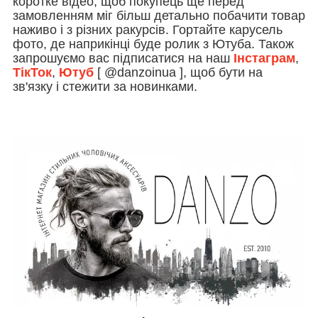
коротке відео, щоб покупець ще перед
замовленням міг більш детально побачити товар
наживо і з різних ракурсів. Гортайте карусель
фото, де наприкінці буде ролик з Ютуба. Також
запрошуємо вас підписатися на наш
Інстаграм
,
ТікТок
,
Ютуб
[ @danzoinua ], щоб бути на
зв'язку і стежити за новинками.