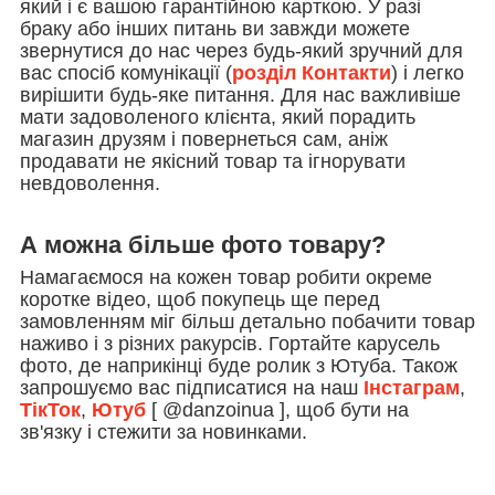
який і є вашою гарантійною карткою. У разі
браку або інших питань ви завжди можете
звернутися до нас через будь-який зручний для
вас спосіб комунікації (
розділ Контакти
) і легко
вирішити будь-яке питання. Для нас важливіше
мати задоволеного клієнта, який порадить
магазин друзям і повернеться сам, аніж
продавати не якісний товар та ігнорувати
невдоволення.
А можна більше фото товару?
Намагаємося на кожен товар робити окреме
коротке відео, щоб покупець ще перед
замовленням міг більш детально побачити товар
наживо і з різних ракурсів. Гортайте карусель
фото, де наприкінці буде ролик з Ютуба. Також
запрошуємо вас підписатися на наш
Інстаграм
,
ТікТок
,
Ютуб
[ @danzoinua ], щоб бути на
зв'язку і стежити за новинками.