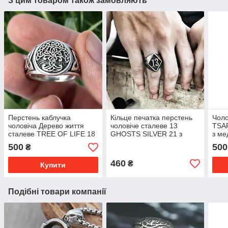
З цим товаром також замовляють
Перстень каблучка
Кільце печатка перстень
Чоло
чоловіча Дерево життя
чоловіче сталеве 13
TSAR
сталеве TREE OF LIFE 18
GHOSTS SILVER 21 з
з ме
з нержавіючої сталі кільце
медичної нержавіючої
стал
500
500
₴
316L
сталі 316L
460
₴
Купити
Подібні товари компанії