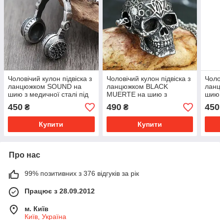
Чоловічий кулон підвіска з
Чоловічий кулон підвіска з
Чоло
ланцюжком SOUND на
ланцюжком BLACK
лан
шию з медичної сталі під
MUERTE на шию з
шию 
срібло з навушниками
медичної сталі під срібло з
сріб
450
490
450
₴
₴
Черепом
Купити
Купити
Про нас
99% позитивних з 376 відгуків за рік
Працює з 28.09.2012
м. Київ
Київ, Україна