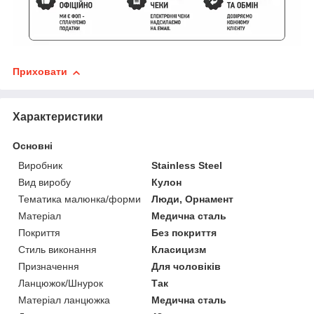
Приховати
Характеристики
Основні
Виробник
Stainless Steel
Вид виробу
Кулон
Тематика малюнка/форми
Люди, Орнамент
Матеріал
Медична сталь
Покриття
Без покриття
Стиль виконання
Класицизм
Призначення
Для чоловіків
Ланцюжок/Шнурок
Так
Матеріал ланцюжка
Медична сталь