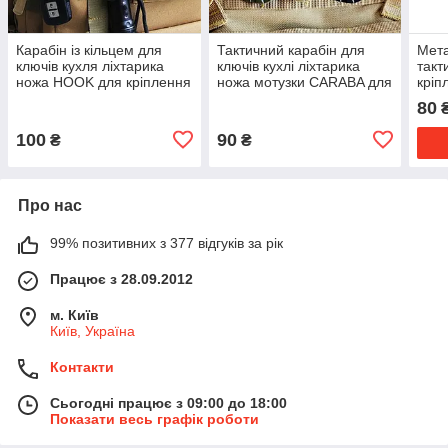
Карабін із кільцем для
Тактичний карабін для
Мета
ключів кухля ліхтарика
ключів кухлі ліхтарика
такт
ножа HOOK для кріплення
ножа мотузки CARABA для
кріп
на тактичний рюкзак сумку
кріплення на рюкзак
жил
80
жилет 3 кольори
грімлок 4 кольори
100
90
₴
₴
Про нас
99% позитивних з 377 відгуків за рік
Працює з 28.09.2012
м. Київ
Київ, Україна
Контакти
Сьогодні працює з 09:00 до 18:00
Показати весь графік роботи