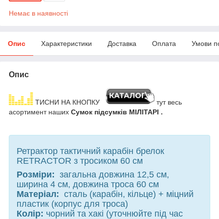
Немає в наявності
Опис
Характеристики
Доставка
Оплата
Умови п
Опис
ТИСНИ НА КНОПКУ
тут весь
асортимент наших
С
умок підсумків МІЛІТАРІ
.
Ретрактор тактичний карабін брелок
RETRACTOR з тросиком 60 см
Розміри:
загальна довжина 12,5 см,
ширина 4 см, довжина троса 60 см
Матеріал:
сталь (карабін, кільце) + міцний
пластик (корпус для троса)
Колір:
чорний та хакі (уточнюйте під час