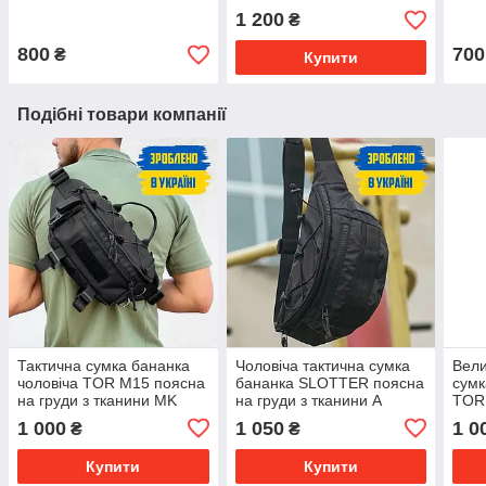
тканини А
1 200
₴
800
700
₴
Купити
Подібні товари компанії
Тактична сумка бананка
Чоловіча тактична сумка
Вели
чоловіча TOR M15 поясна
бананка SLOTTER поясна
сумк
на груди з тканини MK
на груди з тканини А
TOR
нагр
1 000
1 050
1 0
₴
₴
Купити
Купити