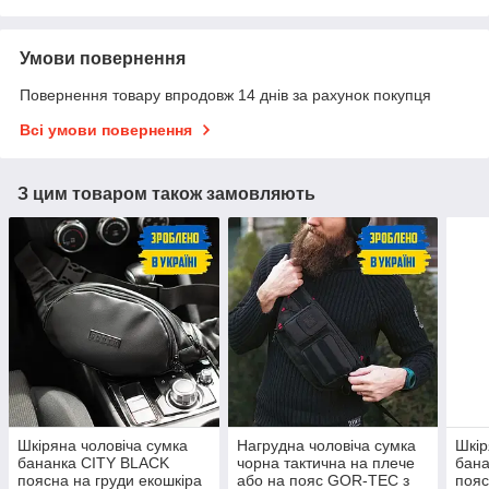
Умови повернення
Повернення товару впродовж 14 днів за рахунок покупця
Всі умови повернення
З цим товаром також замовляють
Шкіряна чоловіча сумка
Нагрудна чоловіча сумка
Шкір
бананка CITY BLACK
чорна тактична на плече
бан
поясна на груди екошкіра
або на пояс GOR-TEC з
пояс