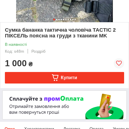
Сумка бананка тактична чоловіча TACTIC 2
ПІКСЕЛЬ поясна на груди з тканини MK
В наявності
Код: s48m
Роздріб
1 000
₴
Купити
Опис
Характеристики
Доставка
Оплата
Умови п