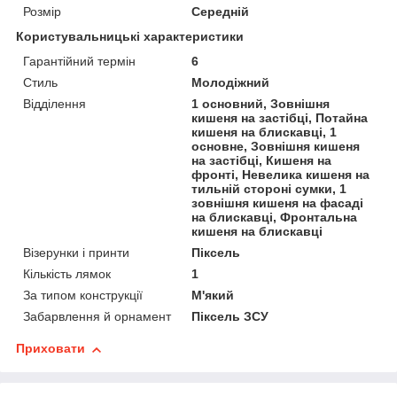
Розмір
Середній
Користувальницькі характеристики
Гарантійний термін
6
Стиль
Молодіжний
Відділення
1 основний, Зовнішня
кишеня на застібці, Потайна
кишеня на блискавці, 1
основне, Зовнішня кишеня
на застібці, Кишеня на
фронті, Невелика кишеня на
тильній стороні сумки, 1
зовнішня кишеня на фасаді
на блискавці, Фронтальна
кишеня на блискавці
Візерунки і принти
Піксель
Кількість лямок
1
За типом конструкції
М'який
Забарвлення й орнамент
Піксель ЗСУ
Приховати