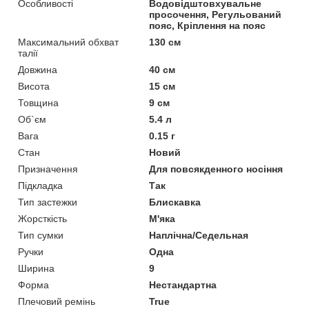
Особливості
Водовідштовхувальне
просочення, Регульований
пояс, Кріплення на пояс
Максимальний обхват
130 см
талії
Довжина
40 см
Висота
15 см
Товщина
9 см
Об`єм
5.4 л
Вага
0.15 г
Стан
Новий
Призначення
Для повсякденного носіння
Підкладка
Так
Тип застежки
Блискавка
Жорсткість
М'яка
Тип сумки
Наплічна/Седельная
Ручки
Одна
Ширина
9
Форма
Нестандартна
Плечовий ремінь
True