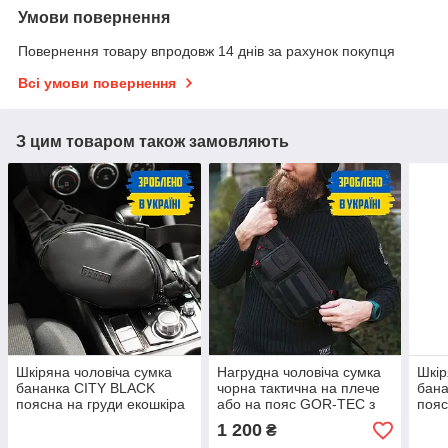
Умови повернення
Повернення товару впродовж 14 днів за рахунок покупця
Всі умови повернення
З цим товаром також замовляють
Шкіряна чоловіча сумка
Нагрудна чоловіча сумка
Шкір
бананка CITY BLACK
чорна тактична на плече
бан
поясна на груди екошкіра
або на пояс GOR-TEC з
пояс
тканини А
1 200
₴