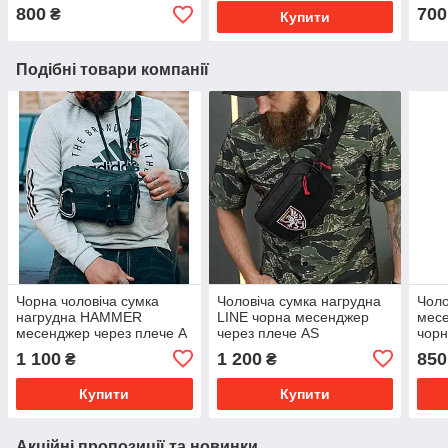
800
700
₴
Купити
Подібні товари компанії
Чорна чоловіча сумка
Чоловіча сумка нагрудна
Чоло
нагрудна HAMMER
LINE чорна месенджер
мес
месенджер через плече А
через плече АS
чорн
AV
1 100
1 200
850
₴
₴
Купити
Купити
Акційні пропозиції та новинки