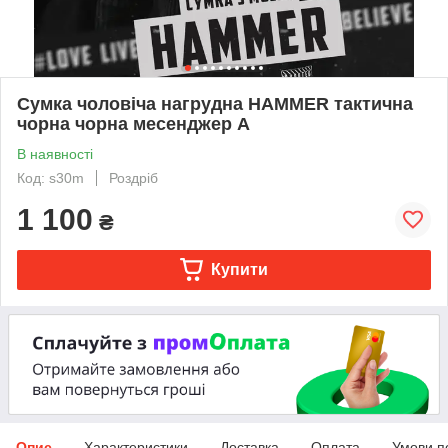
Сумка чоловіча нагрудна HAMMER тактична
чорна чорна месенджер А
В наявності
Код: s30m
Роздріб
1 100
₴
Купити
Опис
Характеристики
Доставка
Оплата
Умови п