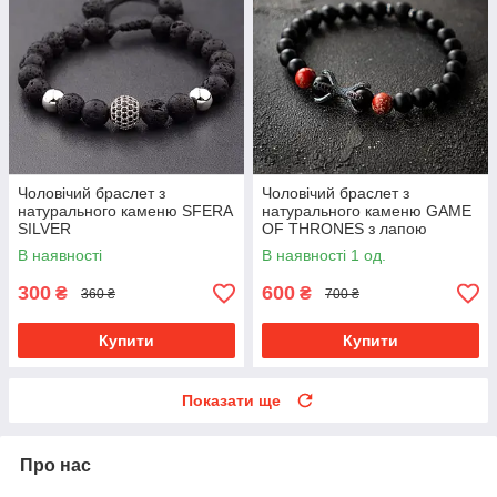
Чоловічий браслет з
Чоловічий браслет з
натурального каменю SFERA
натурального каменю GAME
SILVER
OF THRONES з лапою
дракона
В наявності
В наявності 1 од.
300
600
₴
₴
360 ₴
700 ₴
Купити
Купити
Показати ще
Про нас