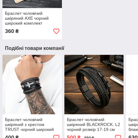
Браслет чоловічий
шкіряний AXE чорний
широкий комплект
360
₴
Подібні товари компанії
Браслет чоловічий
Браслет чоловічий
Брас
шкіряний з хрестом
шкіряний BLACKROCK: L2
шкі
TRUST чорний широкий
чорний розмір 17-19 см
блак
комплект
(довжина 21 см)
(дов
400
500
630
₴
₴
550 ₴