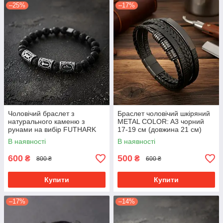
–25%
–17%
Чоловічий браслет з
Браслет чоловічий шкіряний
натурального каменю з
METAL COLOR: A3 чорний
рунами на вибір FUTHARK
17-19 см (довжина 21 см)
преміум якість
В наявності
В наявності
600
500
₴
₴
800 ₴
600 ₴
Купити
Купити
–17%
–14%