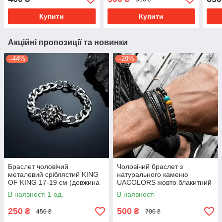
Купити
Купити
Акційні пропозиції та новинки
–44%
–29%
Браслет чоловічий
Чоловічий браслет з
металевий сріблястий KING
натурального каменю
OF KING 17-19 см (довжина
UACOLORS жовто блакитний
21 см)
В наявності 1 од.
В наявності
250
500
₴
₴
450 ₴
700 ₴