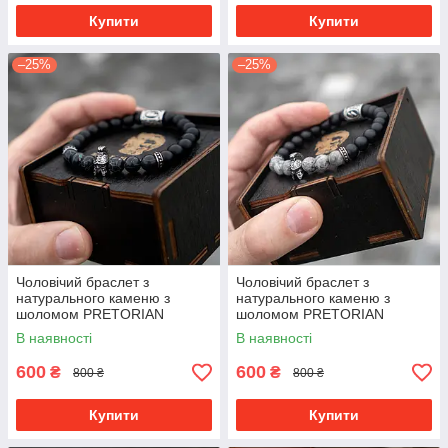
Купити
Купити
–25%
–25%
Чоловічий браслет з
Чоловічий браслет з
натурального каменю з
натурального каменю з
шоломом PRETORIAN
шоломом PRETORIAN
преміум якість
преміум якість
В наявності
В наявності
600
600
₴
₴
800 ₴
800 ₴
Купити
Купити