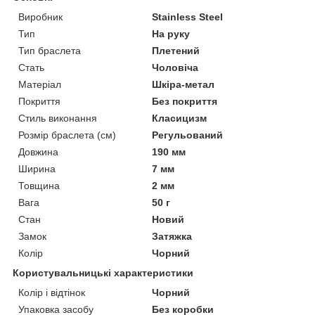
Виробник
Stainless Steel
Тип
На руку
Тип браслета
Плетений
Стать
Чоловіча
Матеріал
Шкіра-метал
Покриття
Без покриття
Стиль виконання
Класицизм
Розмір браслета (см)
Регульований
Довжина
190 мм
Ширина
7 мм
Товщина
2 мм
Вага
50 г
Стан
Новий
Замок
Затяжка
Колір
Чорний
Користувальницькі характеристики
Колір і відтінок
Чорний
Упаковка засобу
Без коробки