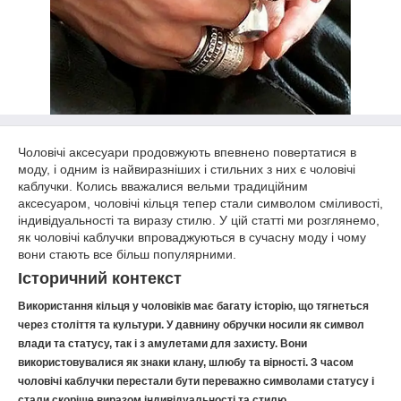
Чоловічі аксесуари продовжують впевнено повертатися в
моду, і одним із найвиразніших і стильних з них є чоловічі
каблучки. Колись вважалися вельми традиційним
аксесуаром, чоловічі кільця тепер стали символом сміливості,
індивідуальності та виразу стилю. У цій статті ми розглянемо,
як чоловічі каблучки впроваджуються в сучасну моду і чому
вони стають все більш популярними.
Історичний контекст
Використання кільця у чоловіків має багату історію, що тягнеться
через століття та культури. У давнину обручки носили як символ
влади та статусу, так і з амулетами для захисту. Вони
використовувалися як знаки клану, шлюбу та вірності. З часом
чоловічі каблучки перестали бути переважно символами статусу і
стали скоріше виразом індивідуальності та стилю.