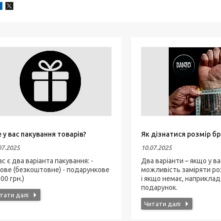
 у вас пакування товарів?
Як дізнатися розмір б
07.2025
10.07.2025
ас є два варіанта пакування: -
Два варіанти – якщо у ва
ове (безкоштовне) - подарункове
можливість заміряти ро
100 грн.)
і якщо немає, наприклад
подарунок.