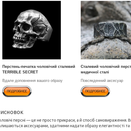
Перстень-печатка чоловічий сталевий
Сталевий чоловічий перс
TERRIBLE SECRET
медичної сталі
Вдале доповнення вашого образу
Повсякденний аксесуар
исновок
оловічі персні — це не просто прикраси, а й спосіб самовираження. В
алишаються аксесуарами, здатними надати образу елегантності та 