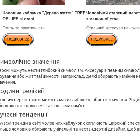
Чоловіча каблучка "Дерево життя" TREE
Чоловічий сталевий перс
OF LIFE зі сталі
з медичної сталі
Стиль та практичність
Стильний аксесуар на коже
имволічне значення
ерсні можуть нести глибокий символізм. Аксесуар з певним симво
ірування або життєві цінності. Наприклад, деякі обирають каміння н
начення.
одинні реліквії
оловічі персні також можуть мати глибоке особисте значення. Родин
берігають історію сім'ї та є носіями пам'яті.
учасні тенденції
учасні тренди в світі чоловічих каблучок охоплюють широкий спект
ільше чоловіків обирають унікальні та нестандартні дизайни, щоб 