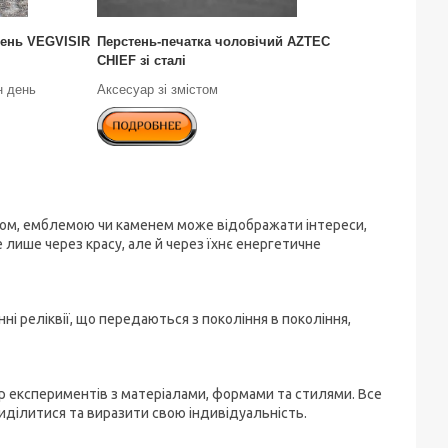
тень VEGVISIR
Перстень-печатка чоловічий AZTEC
CHIEF зі сталі
н день
Аксесуар зі змістом
лом, емблемою чи каменем може відображати інтереси,
е лише через красу, але й через їхнє енергетичне
ні реліквії, що передаються з покоління в покоління,
р експериментів з матеріалами, формами та стилями. Все
виділитися та виразити свою індивідуальність.