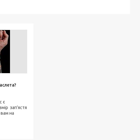
раслета?
с є
змір зап’ястя
 вам на