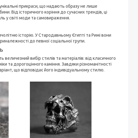
унікальні прикраси, що надають образу не лише
бини. Від історичного коріння до сучасних трендів, ці
ль у світі моди та самовираження.
ячолітню історію. У Стародавньому Єгипті та Римі вони
приналежності до певної соціальної групи.
ть
ть величезний вибір стилів та матеріалів: від класичного
міки та дорогоцінного каміння. Завдяки різноманітності
ріант, що відповідає його індивідуальному стилю.