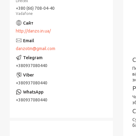
Lifecell
+380 (66) 708-04-40
Vadafone
http://danzo.in.ua/
danzotm@gmail.com
С
+380937080440
П
в
з
+380937080440
Р
Ч
+380937080440
з
С
С
б