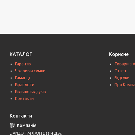
КАТАЛОГ
Корисне
Гарантія
Товари з 
Чоловічи сумки
Статті
Гаманці
Відгуки
Браслети
Про Комп
Більше відгуків
Контакти
Контакти
DANZO TM ФОП Базін Д.А.