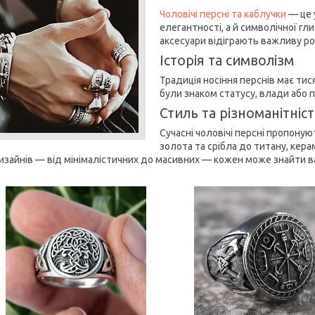
Чоловічі персні та каблучки
— це 
елегантності, а й символічної гли
аксесуари відіграють важливу ро
Історія та символізм
Традиція носіння перснів має тис
були знаком статусу, влади або 
Стиль та різноманітніс
Сучасні чоловічі персні пропоную
золота та срібла до титану, кера
изайнів — від мінімалістичних до масивних — кожен може знайти ва