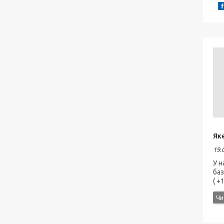
Яке
19.
У н
баз
( +