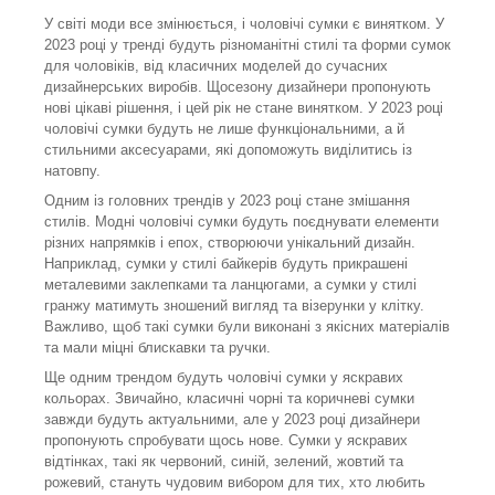
У світі моди все змінюється, і чоловічі сумки є винятком. У
2023 році у тренді будуть різноманітні стилі та форми сумок
для чоловіків, від класичних моделей до сучасних
дизайнерських виробів. Щосезону дизайнери пропонують
нові цікаві рішення, і цей рік не стане винятком. У 2023 році
чоловічі сумки будуть не лише функціональними, а й
стильними аксесуарами, які допоможуть виділитись із
натовпу.
Одним із головних трендів у 2023 році стане змішання
стилів. Модні чоловічі сумки будуть поєднувати елементи
різних напрямків і епох, створюючи унікальний дизайн.
Наприклад, сумки у стилі байкерів будуть прикрашені
металевими заклепками та ланцюгами, а сумки у стилі
гранжу матимуть зношений вигляд та візерунки у клітку.
Важливо, щоб такі сумки були виконані з якісних матеріалів
та мали міцні блискавки та ручки.
Ще одним трендом будуть чоловічі сумки у яскравих
кольорах. Звичайно, класичні чорні та коричневі сумки
завжди будуть актуальними, але у 2023 році дизайнери
пропонують спробувати щось нове. Сумки у яскравих
відтінках, такі як червоний, синій, зелений, жовтий та
рожевий, стануть чудовим вибором для тих, хто любить